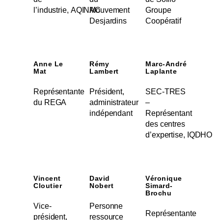
l’industrie, AQINAC
Mouvement
Groupe
Desjardins
Coopératif
Anne Le
Rémy
Marc-André
Mat
Lambert
Laplante
Représentante
Président,
SEC-TRES
du REGA
administrateur
–
indépendant
Représentant
des centres
d’expertise, IQDHO
Vincent
David
Véronique
Cloutier
Nobert
Simard-
Brochu
Vice-
Personne
Représentante
président,
ressource