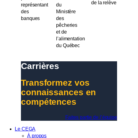
de la relève
représentant
du
des
Ministère
banques
des
pêcheries
et de
l’alimentation
du Québec
Carrières
Transformez vos
connaissances en
compétences
Faites partie de l’équipe
Le CEGA
À propos