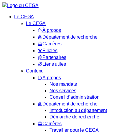
Aller
au
Le CEGA
contenu
Le CEGA
À propos
Département de recherche
Carrières
Filiales
Partenaires
Liens utiles
Contenu
À propos
Nos mandats
Nos services
Conseil d’administration
Département de recherche
Introduction au département
Démarche de recherche
Carrières
Travailler pour le CEGA